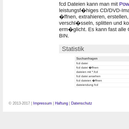
fcd Dateien kann man mit
Pow
leistungsf�higes CD/DVD-Imag
�ffnen, extrahieren, erstellen
verschl�sseln, splitten und k
erm�glicht. Es kann fast al
BIN.
Statistik
Suchanfragen
fcd datei
fcd datei �ffnen
dateien mit *.fcd
fcd datei ansehen
fcd dateien �ffnen
dateiendung fcd
© 2013-2017 |
Impressum
|
Haftung
|
Datenschutz